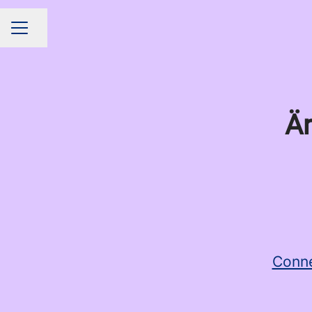
Dela sidan
KARRIÄRMENY
Är
Conn