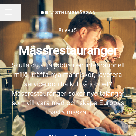
Dela sidan
KARRIÄRMENY
ÄLVSJÖ
Mässrestauranger
Skulle du vilja jobba i en internationell
miljö, träffa nya människor, leverera
service och ha kul på jobbet?
Mässrestauranger söker nya talanger
som vill vara med och skapa Europas
bästa mässa.